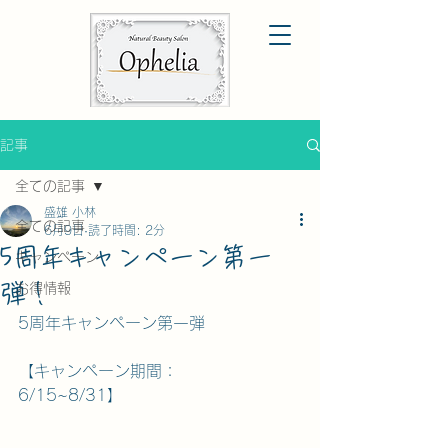
記事
全ての記事
盛雄 小林
全ての記事
6月9日
読了時間: 2分
5周年キャンペーン第一
キャンペーン
弾！
お得情報
5周年キャンペーン第一弾
【キャンペーン期間：     
6/15~8/31】